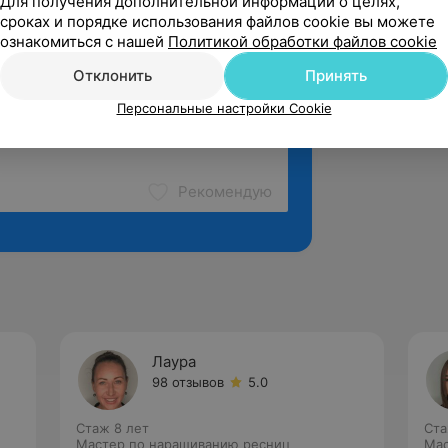
Для получения дополнительной информации о целях,
сроках и порядке использования файлов cookie вы можете
ознакомиться с нашей
Политикой обработки файлов cookie
Отклонить
Принять
Персональные настройки Cookie
Рекомендую
Лаура
98 отзывов
5.0
Стаж 8 лет
Ста
Мастер по наращиванию ресниц
Мас