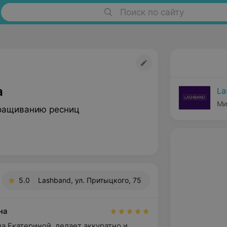
Поиск по сайту
а
La
Ми
ращиванию ресниц
5.0
Lashband, ул. Притыцкого, 75
на
а Екатериной, делает аккуратно и 