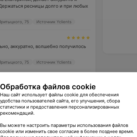
Держаться ресницы долго и при любых 
Притыцкого, 75
Источник Yclients
ьно, аккуратно, волшебно получилось 
Притыцкого, 75
Источник Yclients
Обработка файлов cookie
ибо за прекрасные реснички
Наш сайт использует файлы cookie для обеспечения
Притыцкого, 75
Источник Yclients
удобства пользователей сайта, его улучшения, сбора
статистики и предоставления персонализированных
зать ещё
рекомендаций.
Вы можете настроить параметры использования файлов
cookie или изменить свое согласие в более позднее время.