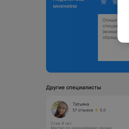
мнением
Другие специалисты
Татьяна
57 отзывов
5.0
Стаж 8 лет
Мастер по наращиванию ресниц