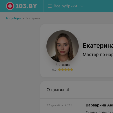
Все рубрики
Броу-бары
•
Екатерина
Екатерин
Мастер по на
4 отзыва
5.0
Отзывы
4
Варварина Ан
27 декабря 2025
Очень довольн