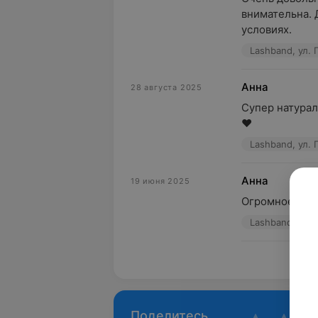
внимательна. 
условиях.
Lashband, ул. 
Анна
28 августа 2025
Супер натурал
❤️
Lashband, ул. 
Анна
19 июня 2025
Огромное спас
Lashband, ул. 
Пока
Поделитесь