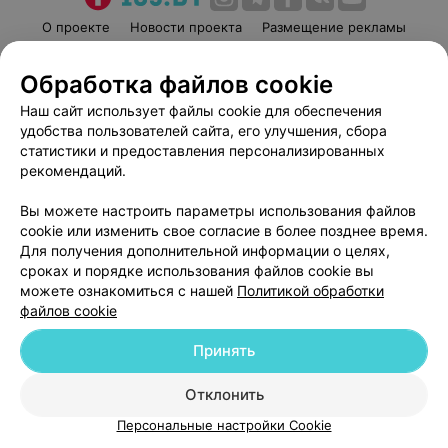
О проекте
Новости проекта
Размещение рекламы
Медицинский маркетинг
Публичный договор
Обработка файлов cookie
Пользовательское соглашение
Способы оплаты
Наш сайт использует файлы cookie для обеспечения
Вакансии
Партнеры
удобства пользователей сайта, его улучшения, сбора
Написать руководителю 103.by
статистики и предоставления персонализированных
Написать в поддержку
рекомендаций.
Персональные настройки cookie
Вы можете настроить параметры использования файлов
Обработка персональных данных
cookie или изменить свое согласие в более позднее время.
Для получения дополнительной информации о целях,
сроках и порядке использования файлов cookie вы
можете ознакомиться с нашей
Политикой обработки
файлов cookie
Принять
© 2026 ООО «Артокс Лаб», УНП 191700409
| 220012, Республика Беларусь,
г. Минск, улица Толбухина, 2, пом. 16 | help@103.by
Отклонить
Служба поддержки
+375 291212755
Персональные настройки Cookie