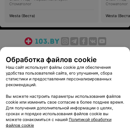
Стоматолог
Стоматолог
Westa (Веста)
Westa (Веста
О проекте
Новости проекта
Размещение рекламы
Обработка файлов cookie
Медицинский маркетинг
Публичный договор
Пользовательское соглашение
Способы оплаты
Наш сайт использует файлы cookie для обеспечения
удобства пользователей сайта, его улучшения, сбора
Вакансии
Партнеры
статистики и предоставления персонализированных
Написать руководителю 103.by
рекомендаций.
Написать в поддержку
Вы можете настроить параметры использования файлов
Персональные настройки cookie
cookie или изменить свое согласие в более позднее время.
Обработка персональных данных
Для получения дополнительной информации о целях,
сроках и порядке использования файлов cookie вы
можете ознакомиться с нашей
Политикой обработки
файлов cookie