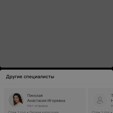
Другие специалисты
Пинская
Анастасия Игоревна
Нет отзывов
Н
Стаж 1 год
•
Первая категория
Стаж 1 год