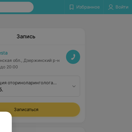
Избранное
Войти
Запись
sta
нская обл., Дзержинский р-н
до 20:00
ция оториноларинголога
б.
алификационной категории
Записаться