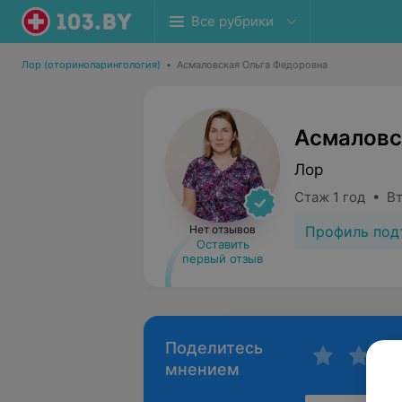
Все рубрики
Лор (оториноларингология)
•
Асмаловская Ольга Федоровна
Асмаловс
Лор
Стаж 1 год • В
Профиль под
Нет отзывов
Оставить
первый отзыв
Поделитесь
мнением