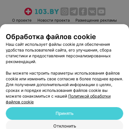
О проекте
Новости проекта
Размещение рекламы
Медицинский маркетинг
Публичный договор
Обработка файлов cookie
Пользовательское соглашение
Способы оплаты
Наш сайт использует файлы cookie для обеспечения
Вакансии
Партнеры
удобства пользователей сайта, его улучшения, сбора
Написать руководителю 103.by
статистики и предоставления персонализированных
Написать в поддержку
рекомендаций.
Персональные настройки cookie
Вы можете настроить параметры использования файлов
Обработка персональных данных
cookie или изменить свое согласие в более позднее время.
Для получения дополнительной информации о целях,
сроках и порядке использования файлов cookie вы
можете ознакомиться с нашей
Политикой обработки
файлов cookie
Принять
© 2026 ООО «Артокс Лаб», УНП 191700409
| 220012, Республика Беларусь,
г. Минск, улица Толбухина, 2, пом. 16 | help@103.by
Отклонить