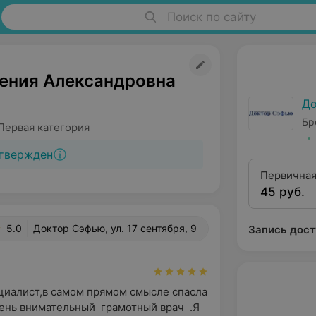
Поиск по сайту
гения Александровна
До
Бр
Первая категория
твержден
Первичная
45 руб.
5.0
Доктор Сэфью, ул. 17 сентября, 9
Запись дост
иалист,в самом прямом смысле спасла 
ень внимательный  грамотный врач  .Я 