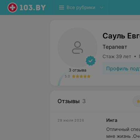
Все рубрики
Сауль Ев
Терапевт
Стаж 39 лет • 
Профиль под
3 отзыва
5.0
Отзывы
3
Инга
29 июля 2026
Отличный спец
мне жизнь .Оч