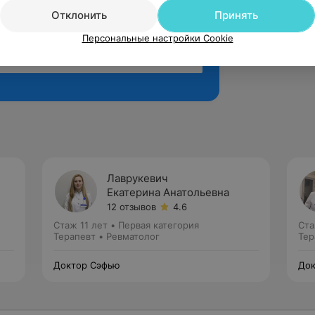
Отклонить
Принять
Персональные настройки Cookie
Рекомендую
Лаврукевич
Екатерина Анатольевна
12 отзывов
4.6
Стаж 11 лет
•
Первая категория
Ста
Терапевт • Ревматолог
Тер
Доктор Сэфью
Док