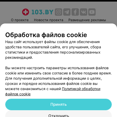
О проекте
Новости проекта
Размещение рекламы
Медицинский маркетинг
Публичный договор
Обработка файлов cookie
Пользовательское соглашение
Способы оплаты
Наш сайт использует файлы cookie для обеспечения
Вакансии
Партнеры
удобства пользователей сайта, его улучшения, сбора
Написать руководителю 103.by
статистики и предоставления персонализированных
Написать в поддержку
рекомендаций.
Персональные настройки cookie
Вы можете настроить параметры использования файлов
Обработка персональных данных
cookie или изменить свое согласие в более позднее время.
Для получения дополнительной информации о целях,
сроках и порядке использования файлов cookie вы
можете ознакомиться с нашей
Политикой обработки
файлов cookie
Принять
© 2026 ООО «Артокс Лаб», УНП 191700409
| 220012, Республика Беларусь,
г. Минск, улица Толбухина, 2, пом. 16 | help@103.by
Отклонить