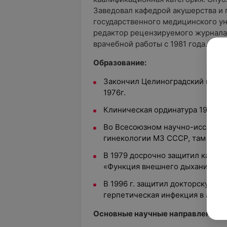
Заведовал кафедрой акушерства и 
государственного медицинского уни
редактор рецензируемого журнала
врачебной работы с 1981 года.
Образование:
Закончил Целиноградский госуд
1976г.
Клиническая ординатура 1976 - 1
Во Всесоюзном научно-исследов
гинекологии МЗ СССР, там же с 
В 1979 досрочно защитил канди
«Функция внешнего дыхания во 
В 1996 г. защитил докторскую д
герпетическая инфекция в акуше
Основные научные направления в 