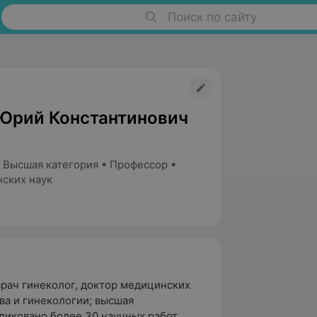
Поиск по сайту
Юрий Константинович
 Высшая категория • Профессор •
ских наук
врач гинеколог, доктор медицинских
ва и гинекологии; высшая
ликовано более 30 научных работ.