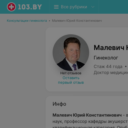
Все рубрики
Консультации гинеколога
•
Малевич Юрий Константинович
Малевич 
Гинеколог
Стаж 44 года •
Доктор медицин
Нет отзывов
Оставить
первый отзыв
Инфо
Малевич Юрий Константинович
- 
наук, профессор кафедры акушерст
квалификационная категория. Опуб