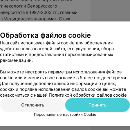
гинекологии Белорусского
верситета в 1997-2003 гг., главный
 «Медицинская панорама». Стаж
Обработка файлов cookie
Наш сайт использует файлы cookie для обеспечения
арственный медицинский институт в
удобства пользователей сайта, его улучшения, сбора
статистики и предоставления персонализированных
рекомендаций.
978 г.
Вы можете настроить параметры использования файлов
ательском институте акушерства и
cookie или изменить свое согласие в более позднее время.
1978 по1980 учеба в аспирантуре.
Для получения дополнительной информации о целях,
датскую диссертацию на тему
сроках и порядке использования файлов cookie вы можете
ознакомиться с нашей
Политикой обработки файлов cookie
время беременности».
Отклонить
Принять
иссертацию на тему «Генитальная
рстве и гинекологии».
Персональные настройки Cookie
работе: