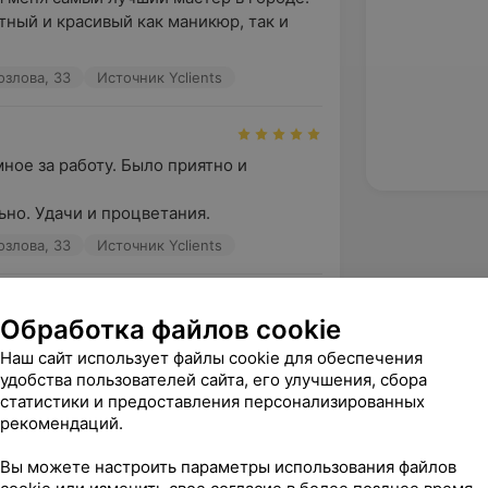
тный и красивый как маникюр, так и 
озлова, 33
Источник Yclients
ное за работу. Было приятно и 
но. Удачи и процветания.
озлова, 33
Источник Yclients
Обработка файлов cookie
всегда.
Наш сайт использует файлы cookie для обеспечения
озлова, 33
Источник Yclients
удобства пользователей сайта, его улучшения, сбора
статистики и предоставления персонализированных
зать ещё
рекомендаций.
Вы можете настроить параметры использования файлов