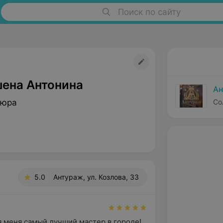
Поиск по сайту
ена Антонина
Ан
кюра
Со
5.0
Антураж, ул. Козлова, 33
я меня самый лучший мастер в городе! 