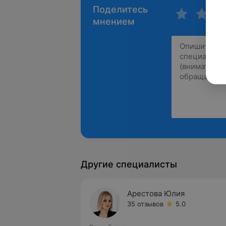
Поделитесь
мнением
Другие специалисты
Арестова Юлия
35 отзывов
5.0