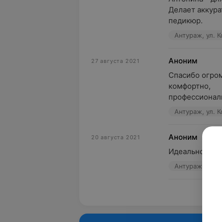
Делает аккура
педикюр.
Антураж, ул. К
Аноним
27 августа 2021
Спасибо огром
комфортно,

профессиональ
Антураж, ул. К
Аноним
20 августа 2021
Идеально. Как 
Антураж, ул. К
Пока