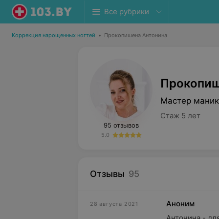
Все рубрики
Коррекция нарощенных ногтей
•
Прокопишена Антонина
Прокопиш
Мастер мани
Стаж 5 лет
95 отзывов
5.0
Отзывы
95
Аноним
28 августа 2021
Антонина - дл