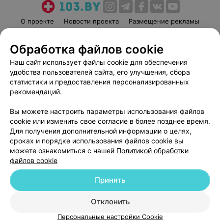
О проекте
Новости проекта
Размещение рекламы
Медицинский маркетинг
Публичный договор
Обработка файлов cookie
Пользовательское соглашение
Способы оплаты
Наш сайт использует файлы cookie для обеспечения
Вакансии
Партнеры
удобства пользователей сайта, его улучшения, сбора
Написать руководителю 103.by
статистики и предоставления персонализированных
Написать в поддержку
рекомендаций.
Персональные настройки cookie
Вы можете настроить параметры использования файлов
Обработка персональных данных
cookie или изменить свое согласие в более позднее время.
Для получения дополнительной информации о целях,
сроках и порядке использования файлов cookie вы
можете ознакомиться с нашей
Политикой обработки
файлов cookie
Принять
© 2026 ООО «Артокс Лаб», УНП 191700409
| 220012, Республика Беларусь,
г. Минск, улица Толбухина, 2, пом. 16 | help@103.by
Отклонить
Служба поддержки
+375 291212755
Персональные настройки Cookie