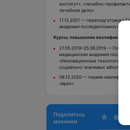
институт», «лечебно-профилакт
лечебное дело»
17.12.2021 — переподготовка в 
академия последипломного обра
Курсы, повышение квалификации:
27.05.2019–25.06.2019 — Повыш
медицинская академия последип
«Инновационные технологии в д
социально-значимых заболеван
08.12.2020 — первая квалификац
«врач»
Поделитесь
мнением