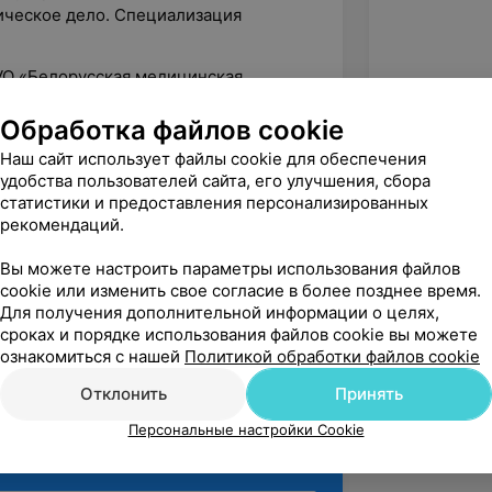
ическое дело. Специализация
ГУО «Белорусская медицинская
зования», «косметология»
Обработка файлов cookie
Наш сайт использует файлы cookie для обеспечения
удобства пользователей сайта, его улучшения, сбора
ение квалификации в ГУО «Белорусская
статистики и предоставления персонализированных
ломного образования» по программе:
рекомендаций.
иагностике, лечении и профилактике
ий кожи»
Вы можете настроить параметры использования файлов
cookie или изменить свое согласие в более позднее время.
ионная категория по квалификации
Для получения дополнительной информации о целях,
сроках и порядке использования файлов cookie вы можете
ознакомиться с нашей
Политикой обработки файлов cookie
Отклонить
Принять
Персональные настройки Cookie