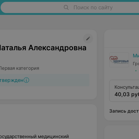
Поиск по сайту
Наталья Александровна
Ми
Гр
Первая категория
твержден
Консульта
40,03 ру
квалифика
Запись дост
государственный медицинский