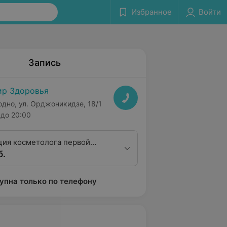
Избранное
Войти
Запись
р Здоровья
одно, ул. Орджоникидзе, 18/1
до 20:00
ция косметолога первой
б.
ционной категории
упна только по телефону