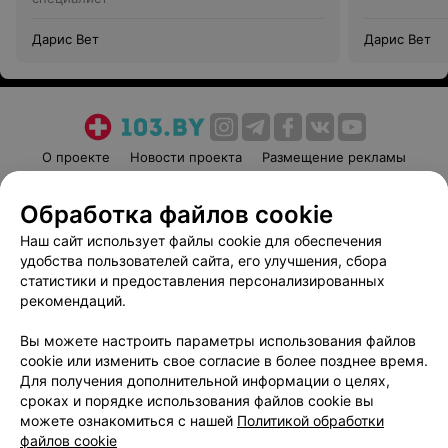
Дарис Вет
Дарис Вет
О проекте
Новости проекта
Размещение рекламы
Медицинский маркетинг
Публичный договор
Обработка файлов cookie
Пользовательское соглашение
Способы оплаты
Наш сайт использует файлы cookie для обеспечения
Вакансии
Партнеры
удобства пользователей сайта, его улучшения, сбора
Написать руководителю 103.by
статистики и предоставления персонализированных
Написать в поддержку
рекомендаций.
Персональные настройки cookie
Вы можете настроить параметры использования файлов
Обработка персональных данных
cookie или изменить свое согласие в более позднее время.
Для получения дополнительной информации о целях,
сроках и порядке использования файлов cookie вы
можете ознакомиться с нашей
Политикой обработки
файлов cookie