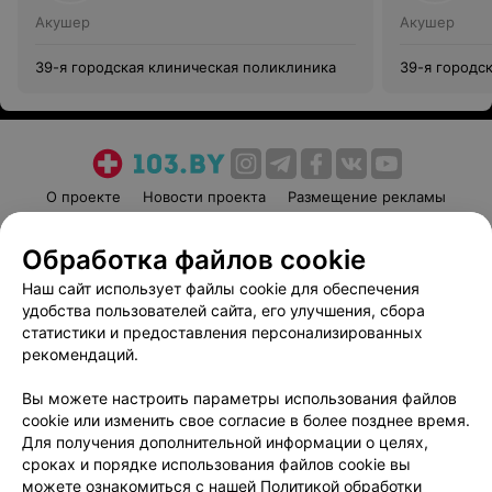
Акушер
Акушер
39-я городская клиническая поликлиника
39-я городс
О проекте
Новости проекта
Размещение рекламы
Медицинский маркетинг
Публичный договор
Обработка файлов cookie
Пользовательское соглашение
Способы оплаты
Наш сайт использует файлы cookie для обеспечения
Вакансии
Партнеры
удобства пользователей сайта, его улучшения, сбора
Написать руководителю 103.by
статистики и предоставления персонализированных
Написать в поддержку
рекомендаций.
Персональные настройки cookie
Вы можете настроить параметры использования файлов
Обработка персональных данных
cookie или изменить свое согласие в более позднее время.
Для получения дополнительной информации о целях,
сроках и порядке использования файлов cookie вы
можете ознакомиться с нашей
Политикой обработки