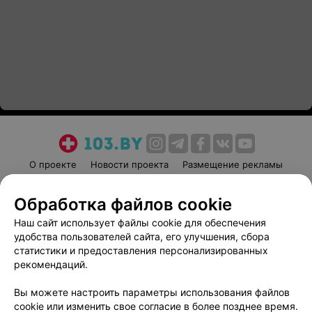
О проекте
Новости проекта
Размещение рекламы
Медицинский маркетинг
Публичный договор
Обработка файлов cookie
Пользовательское соглашение
Способы оплаты
Наш сайт использует файлы cookie для обеспечения
Вакансии
Партнеры
удобства пользователей сайта, его улучшения, сбора
Написать руководителю 103.by
статистики и предоставления персонализированных
Написать в поддержку
рекомендаций.
Персональные настройки cookie
Вы можете настроить параметры использования файлов
Обработка персональных данных
cookie или изменить свое согласие в более позднее время.