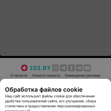
О проекте
Новости проекта
Размещение рекламы
Медицинский маркетинг
Публичный договор
Обработка файлов cookie
Пользовательское соглашение
Способы оплаты
Наш сайт использует файлы cookie для обеспечения
Вакансии
Партнеры
удобства пользователей сайта, его улучшения, сбора
Написать руководителю 103.by
статистики и предоставления персонализированных
Написать в поддержку
рекомендаций.