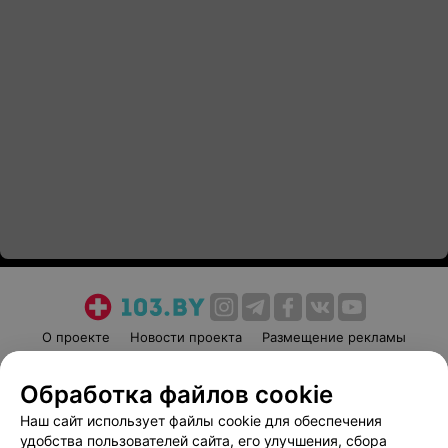
О проекте
Новости проекта
Размещение рекламы
Медицинский маркетинг
Публичный договор
Обработка файлов cookie
Пользовательское соглашение
Способы оплаты
Наш сайт использует файлы cookie для обеспечения
Вакансии
Партнеры
удобства пользователей сайта, его улучшения, сбора