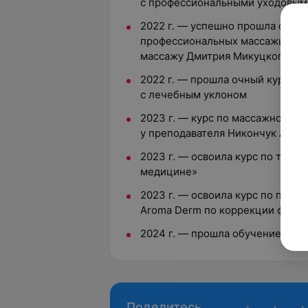
с профессиональными уходовыми
2022 г. — успешно прошла обра
профессиональных массажистов 
массажу Дмитрия Микуцкого
2022 г. — прошла очный курс у
с лечебным уклоном
2023 г. — курс по массажной те
у преподавателя Никончук Анны
2023 г. — освоила курс по теме
медицине»
2023 г. — освоила курс по при
Aroma Derm по коррекции фигуры
2024 г. — прошла обучение по 
Поделитесь