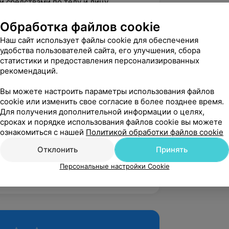
 средствами по телу и лицу
зовательную программу «КОД»
Обработка файлов cookie
и косметологов у преподавателя по
Наш сайт использует файлы cookie для обеспечения
удобства пользователей сайта, его улучшения, сбора
 Дмитрия Микуцкого по массажу спины
статистики и предоставления персонализированных
рекомендаций.
хнике спа-мастер и стоун-терапия
Вы можете настроить параметры использования файлов
cookie или изменить свое согласие в более позднее время.
Для получения дополнительной информации о целях,
 «Мезотерапия в эстетической
сроках и порядке использования файлов cookie вы можете
ознакомиться с нашей
Политикой обработки файлов cookie
менению профессиональной косметики
Отклонить
Принять
 и уходу за телом
Персональные настройки Cookie
химическим пилингам Mediderma