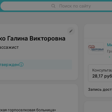
Поиск по сайту
ко Галина Викторовна
Ми
ассажист
Гр
твержден
Консульта
28,17 руб
домашнего
Запись дост
ская горпоселковая больница»