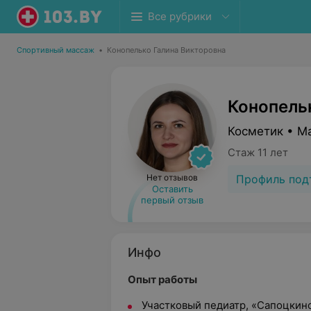
Все рубрики
Спортивный массаж
•
Конопелько Галина Викторовна
Конопель
Косметик • М
Стаж 11 лет
Профиль под
Нет отзывов
Оставить
первый отзыв
Инфо
Опыт работы
Участковый педиатр, «Сапоцкин