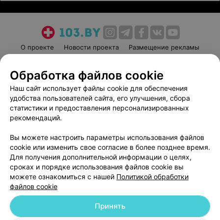
О проекте
Новости проекта
Размещение рекламы
Медицинский маркетинг
Публичный договор
Обработка файлов cookie
Пользовательское соглашение
Способы оплаты
Наш сайт использует файлы cookie для обеспечения
Вакансии
Партнеры
удобства пользователей сайта, его улучшения, сбора
Написать руководителю 103.by
статистики и предоставления персонализированных
Написать в поддержку
рекомендаций.
Персональные настройки cookie
Вы можете настроить параметры использования файлов
Обработка персональных данных
cookie или изменить свое согласие в более позднее время.
Для получения дополнительной информации о целях,
сроках и порядке использования файлов cookie вы
можете ознакомиться с нашей
Политикой обработки
файлов cookie
Принять
© 2026 ООО «Артокс Лаб», УНП 191700409
| 220012, Республика Беларусь,