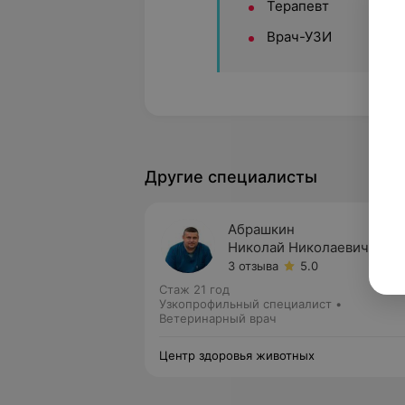
Терапевт
Врач-УЗИ
Другие специалисты
Абрашкин
Николай Николаевич
3 отзыва
5.0
Стаж 21 год
Узкопрофильный специалист •
Ветеринарный врач
Центр здоровья животных