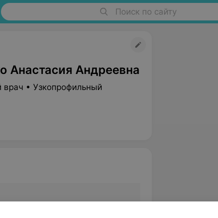
Поиск по сайту
о Анастасия Андреевна
 врач • Узкопрофильный