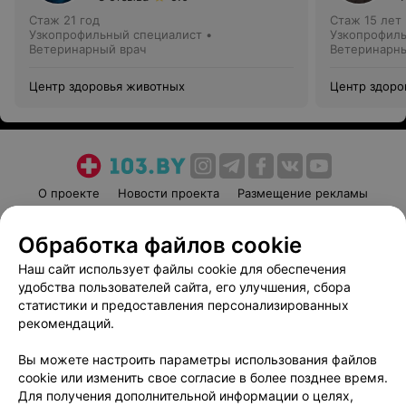
Стаж 21 год
Стаж 15 лет
Узкопрофильный специалист •
Узкопрофиль
Ветеринарный врач
Ветеринарны
Центр здоровья животных
Центр здоро
О проекте
Новости проекта
Размещение рекламы
Медицинский маркетинг
Публичный договор
Обработка файлов cookie
Пользовательское соглашение
Способы оплаты
Наш сайт использует файлы cookie для обеспечения
Вакансии
Партнеры
удобства пользователей сайта, его улучшения, сбора
Написать руководителю 103.by
статистики и предоставления персонализированных
Написать в поддержку
рекомендаций.
Персональные настройки cookie
Вы можете настроить параметры использования файлов
Обработка персональных данных
cookie или изменить свое согласие в более позднее время.
Для получения дополнительной информации о целях,