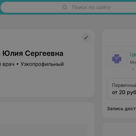
Поиск по сайту
 Юлия Сергеевна
Це
Мо
 врач • Узкопрофильный
Первичный
от 20 руб
до 20:00)
Запись дост