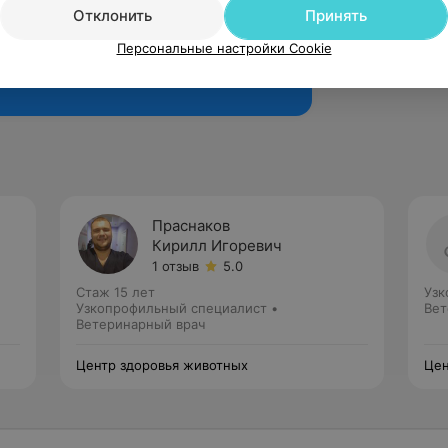
Отклонить
Принять
Персональные настройки Cookie
Рекомендую
Праснаков
Кирилл Игоревич
1 отзыв
5.0
Стаж 15 лет
Узк
Узкопрофильный специалист •
Вет
Ветеринарный врач
Центр здоровья животных
Цен