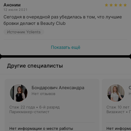
Аноним
12 июля 2021
Сегодня в очередной раз убедилась в том, что лучшие 
бровки делают в Beauty Club
Источник Yclients
Показать ещё
Другие специалисты
Бондарович Александра
Нет отзывов
Н
Стаж 22 года
•
6-й разряд
Стаж 10 лет
Парикмахер-стилист
Визажист • 
Нет информации о месте работы
Нет информа