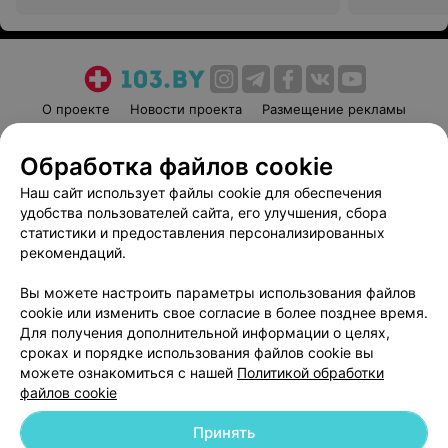
О проекте
Новости проекта
Размещение рекламы
Медицинский маркетинг
Публичный договор
Обработка файлов cookie
Пользовательское соглашение
Способы оплаты
Наш сайт использует файлы cookie для обеспечения
Вакансии
Партнеры
удобства пользователей сайта, его улучшения, сбора
Написать руководителю 103.by
статистики и предоставления персонализированных
Написать в поддержку
рекомендаций.
Персональные настройки cookie
Вы можете настроить параметры использования файлов
Обработка персональных данных
cookie или изменить свое согласие в более позднее время.
Для получения дополнительной информации о целях,
сроках и порядке использования файлов cookie вы
можете ознакомиться с нашей
Политикой обработки
файлов cookie
Принять
© 2026 ООО «Артокс Лаб», УНП 191700409
| 220012, Республика Беларусь,