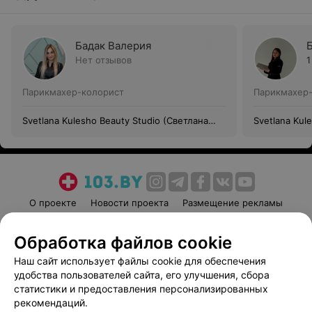
Бадак Валерия
Нет отзывов
1
Парикмахер-колорист
Парикмахер
Svetlana Kulesho Beauty Studio (Светлана
Svetlana Kul
Кулешо Бьюти Студио)
Кулешо Бьют
О проекте
Новости проекта
Размещение рекламы
Медицинский маркетинг
Публичный договор
Обработка файлов cookie
Пользовательское соглашение
Способы оплаты
Наш сайт использует файлы cookie для обеспечения
Вакансии
Партнеры
удобства пользователей сайта, его улучшения, сбора
Написать руководителю 103.by
статистики и предоставления персонализированных
Написать в поддержку
рекомендаций.