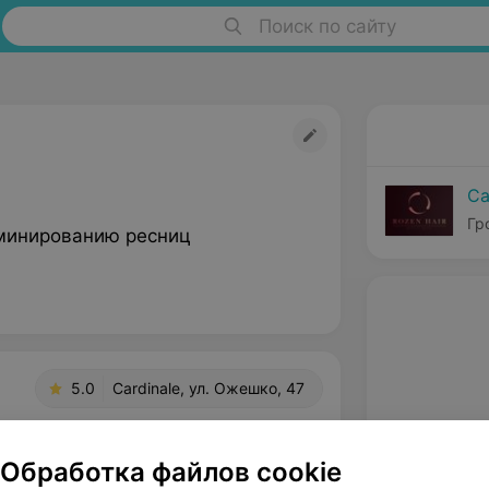
Поиск по сайту
Ca
Гр
минированию ресниц
5.0
Cardinale, ул. Ожешко, 47
Обработка файлов cookie
та - ламинирование ресниц, приятный 