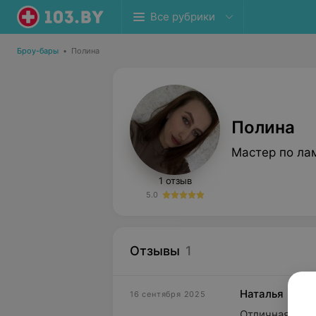
Все рубрики
Броу-бары
•
Полина
Полина
Мастер по ла
1 отзыв
5.0
Отзывы
1
Наталья
16 сентября 2025
Отличная рабо