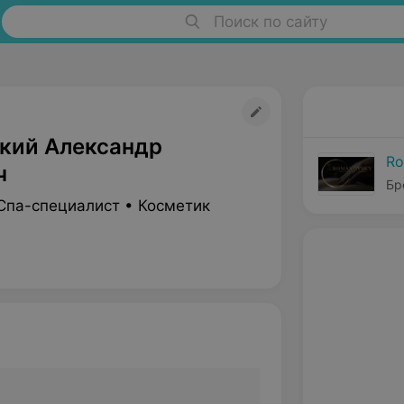
Поиск по сайту
кий Александр
Ro
ч
Бр
Спа-специалист • Косметик