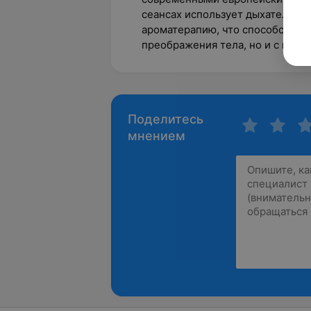
сеансах использует дыхательны
ароматерапию, что способствует
преображения тела, но и с пси
Поделитесь
мнением