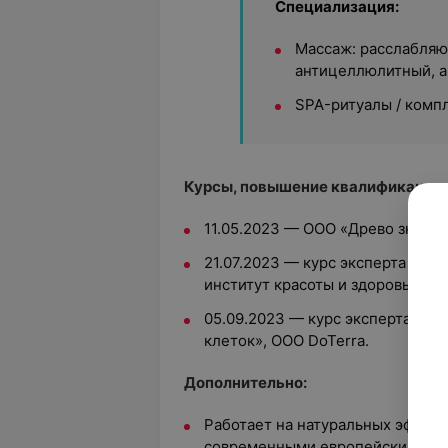
Специализация:
Массаж: расслабляю
антицеллюлитный, а
SPA-ритуалы / комп
Курсы, повышение квалификации
11.05.2023 — ООО «Древо знаний
21.07.2023 — курс эксперта кос
институт красоты и здоровья AR
05.09.2023 — курс эксперта эф
клеток», ООО DoTerra.
Дополнительно:
Работает на натуральных эфирны
современными европейскими и 