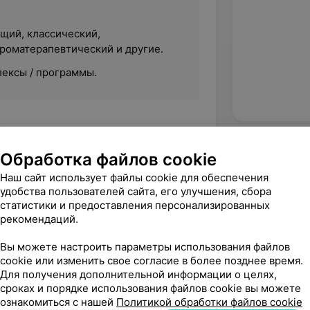
щий, классический,
роматерапевтический и другие.
лексы / программы.
:
Обработка файлов cookie
».
Наш сайт использует файлы cookie для обеспечения
метических средств ARTISTRY,
удобства пользователей сайта, его улучшения, сбора
TISTRY.
статистики и предоставления персонализированных
рекомендаций.
ирных масел DoTerra «Симфония
Вы можете настроить параметры использования файлов
cookie или изменить свое согласие в более позднее время.
Для получения дополнительной информации о целях,
сроках и порядке использования файлов cookie вы можете
х маслах бренда DoTerra. Владеет
ознакомиться с нашей
Политикой обработки файлов cookie
восточными техниками. На массажных