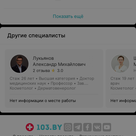
Показать ещё
Другие специалисты
Лукьянов
Александр Михайлович
2 отзыва
3.0
Н
Стаж 26 лет
•
Высшая категория
•
Доктор
Стаж 19 лет
медицинских наук • Профессор • Зав.
врач
кафедрой
Косметолог • Дерматовенеролог
Косметолог 
Нет информации о месте работы
Нет информа