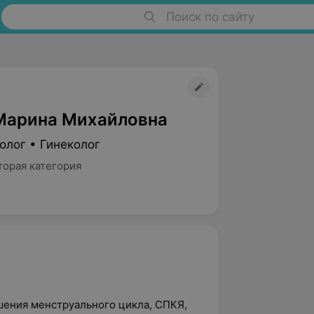
Поиск по сайту
Марина Михайловна
олог • Гинеколог
торая категория
шения менструального цикла, СПКЯ,