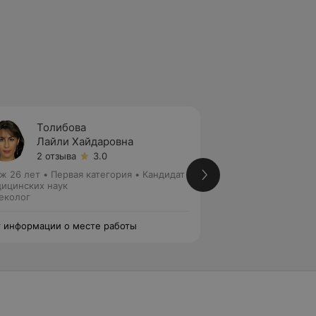
Толибова
Хорощ
Лайли Хайдаровна
Оксан
2 отзыва
3.0
Нет от
ж 26 лет
•
Первая категория
•
Кандидат
Стаж 21 год
•
Перв
ицинских наук
Гинеколог • Врач 
еколог
 информации о месте работы
Нет информации о