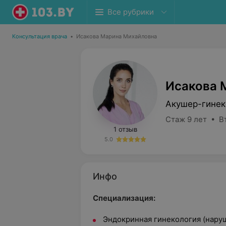
Все рубрики
Консультация врача
•
Исакова Марина Михайловна
Исакова 
Акушер-гинек
Стаж 9 лет • В
1 отзыв
5.0
Инфо
Специализация:
Эндокринная гинекология (нару