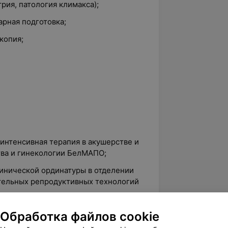
рия, патология климакса);
рная подготовка;
копия;
 интенсивная терапия в акушерстве и
тва и гинекологии БелМАПО;
линической ординатуры в отделении
тельных репродуктивных технологий
ной гинекологии: от основ к высотам
Обработка файлов cookie
рситет дружбы народов, Москва;