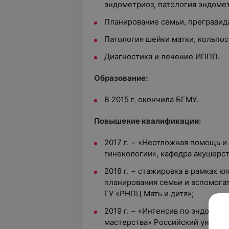
эндометриоз, патология эндомет
Планирование семьи, прегравида
Патология шейки матки, кольпос
Диагностика и лечение ИППП.
Образование:
В 2015 г. окончила БГМУ.
Повышение квалификации:
2017 г. − «Неотложная помощь и
гинекологии», кафедра акушерс
2018 г. − стажировка в рамках к
планирования семьи и вспомога
ГУ «РНПЦ Мать и дитя»;
2019 г. − «Интенсив по эндокрин
мастерства» Российский униве