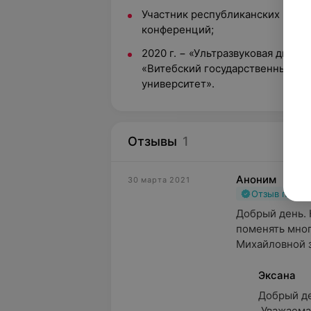
Участник республиканских и ме
конференций;
2020 г. − «Ультразвуковая диагн
«Витебский государственный о
университет».
Отзывы
1
Аноним
30 марта 2021
Отзыв подт
Добрый день. 
поменять мног
Михайловной зн
Эксана
Добрый ден
 Уважаемая Екатерина! Благодарим Вас за 