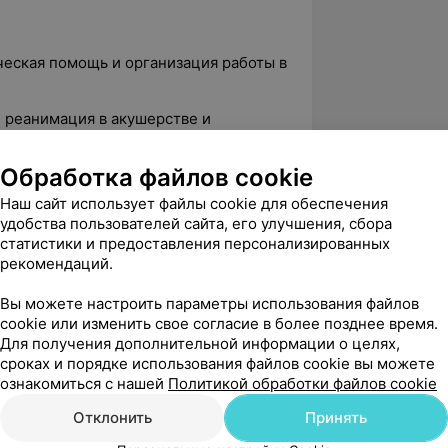
ческая помощь и организация работы в
 реанимация в акушерстве и
Обработка файлов cookie
гия гемостаза»
Наш сайт использует файлы cookie для обеспечения
удобства пользователей сайта, его улучшения, сбора
еятельности»
статистики и предоставления персонализированных
рекомендаций.
 подходы к диагностике и лечению
основами УЗИ и кольпоскопии»
Вы можете настроить параметры использования файлов
cookie или изменить свое согласие в более позднее время.
ерско-гинекологической практике»
Для получения дополнительной информации о целях,
сроках и порядке использования файлов cookie вы можете
ие предраковых заболеваний и
ознакомиться с нашей
Политикой обработки файлов cookie
ких половых органов»
Отклонить
Принять
 в хирургии»