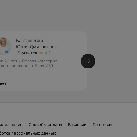
Барташевич
Цыбул
Юлия Дмитриевна
Конст
15 отзывов
4.8
12 отз
ж 26 лет
•
Первая категория
Стаж 39 лет
•
Выс
шер-гинеколог • Врач УЗД
Акушер-гинеколог
ана
Эксана
соглашение
Способы оплаты
Вакансии
Партнеры
ботка персональных данных