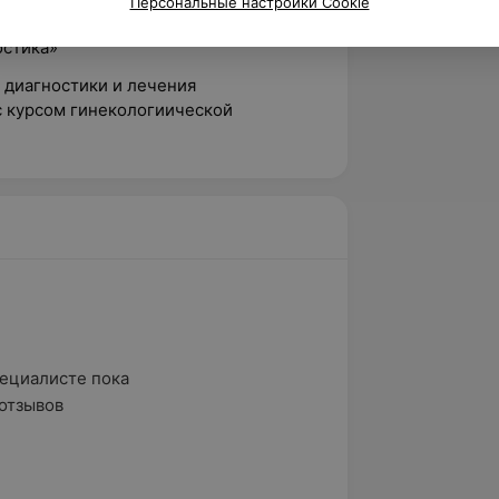
Персональные настройки Cookie
логия»
остика»
 диагностики и лечения
с курсом гинекологиической
ециалисте пока

отзывов