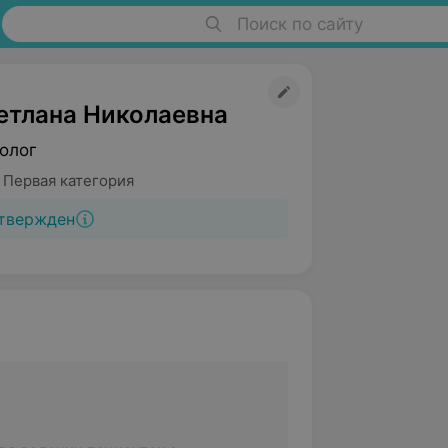
Поиск по сайту
етлана Николаевна
олог
 Первая категория
твержден