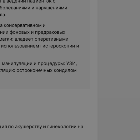
 в ведении пациенток с
аболеваниями и нарушениями
ла.
а консервативном и
нии фоновых и предраковых
матки: владеет оперативными
 использованием гистероскопии и
 манипуляции и процедуры: УЗИ,
уляцию остроконечных кондилом
ция по акушерству и гинекологии на