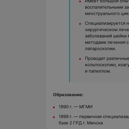
Имеет большой опыт
воспалительными з
менструального цик
Специализируется н
хирургическом лече
заболеваний шейки 
методами лечения с
лапароскопии.
Проводит различные
кольпоскопию, коаг
и папиллом.
Образование:
1990 г. — МГМИ
1999 г. — первичная специализа
базе 2 ГРД г. Минска