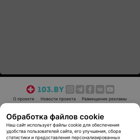
О проекте
Новости проекта
Размещение рекламы
Медицинский маркетинг
Публичный договор
Обработка файлов cookie
Пользовательское соглашение
Способы оплаты
Наш сайт использует файлы cookie для обеспечения
Вакансии
Партнеры
удобства пользователей сайта, его улучшения, сбора
Написать руководителю 103.by
статистики и предоставления персонализированных