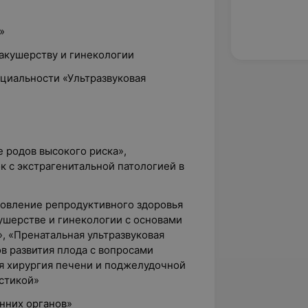
»
 акушерству и гинекологии
ециальности «Ультразвуковая
е родов высокого риска»,
 с экстрагенитальной патологией в
новление репродуктивного здоровья
ушерстве и гинекологии с основами
, «Пренатальная ультразвуковая
в развития плода с вопросами
я хирургия печени и поджелудочной
остикой»
енних органов»