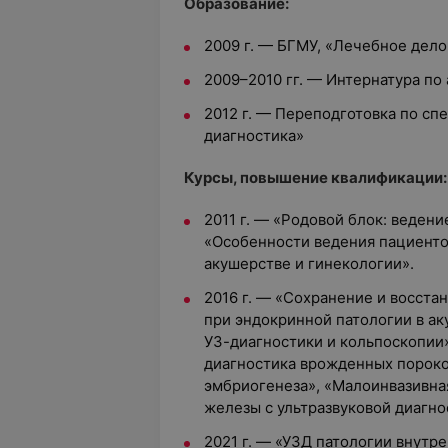
Образование:
2009 г. — БГМУ, «Лечебное дело
2009–2010 гг. — Интернатура по
2012 г. — Переподготовка по сп
диагностика»
Курсы, повышение квалификации:
2011 г. — «Родовой блок: ведени
«Особенности ведения пациенток
акушерстве и гинекологии».
2016 г. — «Сохранение и восста
при эндокринной патологии в ак
УЗ-диагностики и кольпоскопии»
диагностика врожденных пороко
эмбриогенеза», «Малоинвазивна
железы с ультразвуковой диагн
2021 г. — «УЗД патологии внутр