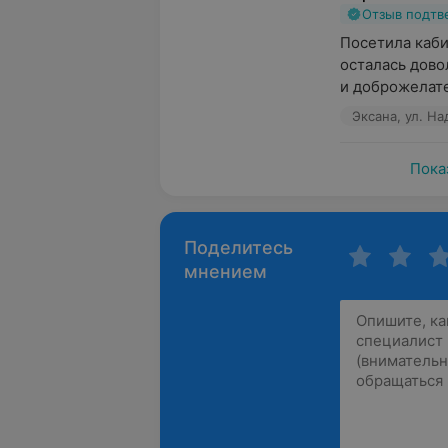
Отзыв подт
Посетила каби
осталась дово
и доброжелате
Эксана, ул. Н
Пока
Поделитесь
мнением