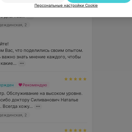
аталья Владимировна, узи шло ровно 2 
Персональные настройки Cookie
стро меня еще нигде не смотрели.  
 диагноз...
адеждинская, 2
е! 

м Вас, что поделились своим опытом. 
 важно знать мнение каждого, чтобы 
какие...
вержден
Рекомендую
р. Обслуживание на высоком уровне. 

сибо доктору Силиванович Наталье 
 Всегда хожу...
адеждинская, 2