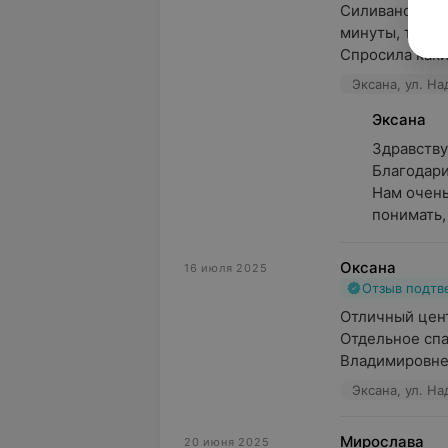
Силиванович Н
минуты, так бы
Спросила какие
Эксана, ул. Н
Эксана
Здравствуйт
Благодари
Нам очень
понимать, 
Оксана
16 июля 2025
Отзыв подт
Отличный цент
Отдельное спа
Владимировне.
Эксана, ул. Н
Мирослава
20 июня 2025