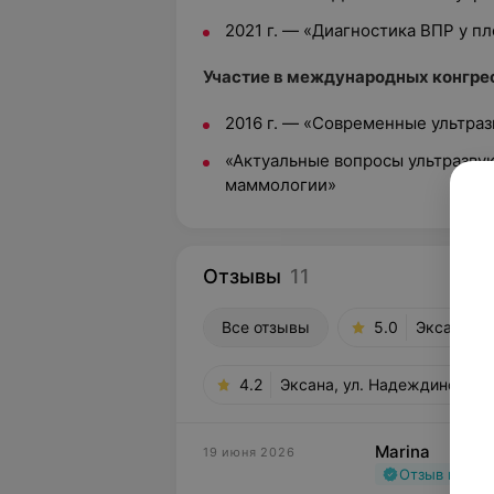
2021 г. — «Диагностика ВПР у п
Участие в международных конгрес
2016 г. — «Современные ультраз
«Актуальные вопросы ультразвук
маммологии»
Отзывы
11
Все отзывы
5.0
Эксана, у
4.2
Эксана, ул. Надеждинская, 
Marina
19 июня 2026
Отзыв подт