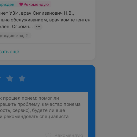
вержден
Рекомендую
нет УЗИ, врач Силиванович Н.В., 
льна обслуживанием, врач компетентен  
лен. Огромн...
адеждинская, 2
зать ещё
Рекомендую