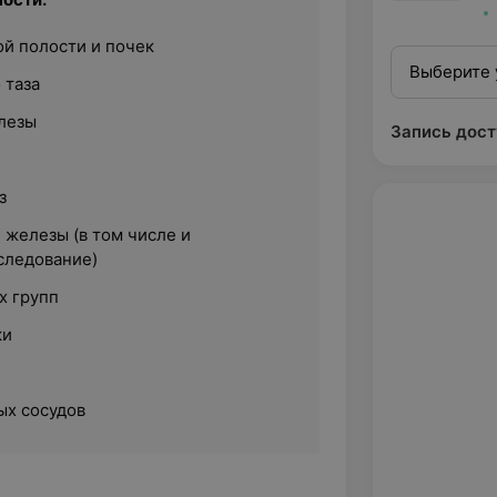
й полости и почек
Выберите 
 таза
лезы
Запись дост
з
 железы (в том числе и
следование)
х групп
ки
ых сосудов