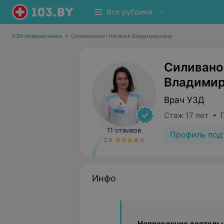
Все рубрики
УЗИ позвоночника
•
Силиванович Наталья Владимировна
Силивано
Владимир
Врач УЗД
Стаж 17 лет • 
11 отзывов
Профиль под
3.9
Инфо
Направление деятельн