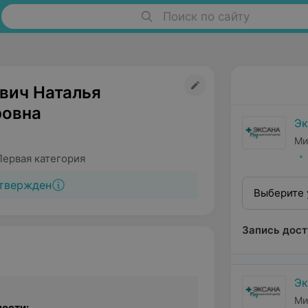
Поиск по сайту
вич Наталья
овна
Эк
Ми
Первая категория
твержден
Выберите 
Запись дост
Эк
Ми
ости: