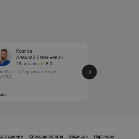
Козлов
Курил
Алексей Евгеньевич
Елена
26 отзывов
5.0
19 отз
ж 18 лет
•
Первая категория
Стаж 41 год
•
Перв
ч УЗД
Акушер-гинеколог
ана
Эксана
соглашение
Способы оплаты
Вакансии
Партнеры