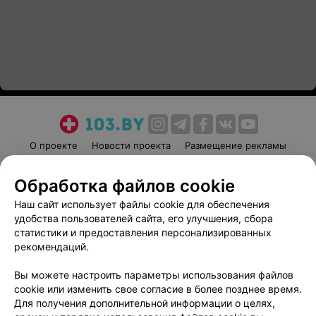
О проекте
Новости проекта
Размещение рекламы
Медицинский маркетинг
Публичный договор
Обработка файлов cookie
Пользовательское соглашение
Способы оплаты
Наш сайт использует файлы cookie для обеспечения
Вакансии
Партнеры
удобства пользователей сайта, его улучшения, сбора
Написать руководителю 103.by
статистики и предоставления персонализированных
Написать в поддержку
рекомендаций.
Персональные настройки cookie
Вы можете настроить параметры использования файлов
Обработка персональных данных
cookie или изменить свое согласие в более позднее время.
Для получения дополнительной информации о целях,