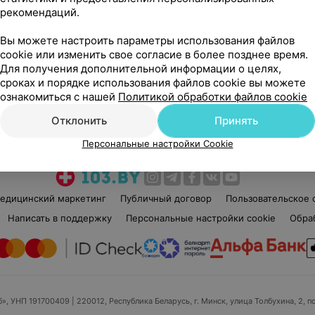
рекомендаций.
Вы можете настроить параметры использования файлов
cookie или изменить свое согласие в более позднее время.
Для получения дополнительной информации о целях,
сроках и порядке использования файлов cookie вы можете
Рекомендую
ознакомиться с нашей
Политикой обработки файлов cookie
Отклонить
Принять
Персональные настройки Cookie
едицинский маркетинг
Публичный договор
Пользовательское 
Написать в поддержку
Персональные настройки cookie
Обра
б», УНП 191700409
| 220012, Республика Беларусь, г. Минск, улица Толбухина, 2, п