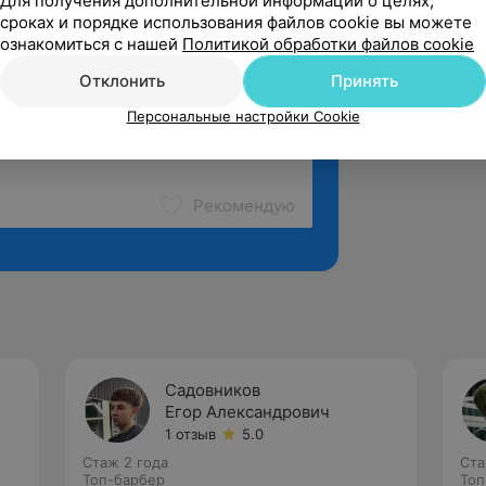
Для получения дополнительной информации о целях,
сроках и порядке использования файлов cookie вы можете
ознакомиться с нашей
Политикой обработки файлов cookie
Отклонить
Принять
Персональные настройки Cookie
Рекомендую
Садовников
Егор Александрович
1 отзыв
5.0
Стаж 2 года
Ста
Топ-барбер
Топ