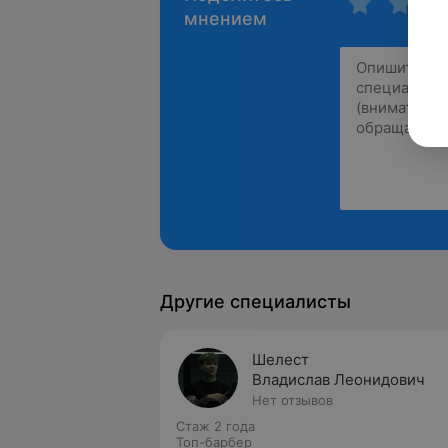
мнением
Другие специалисты
Шелест
Владислав Леонидович
Нет отзывов
Стаж 2 года
Топ-барбер