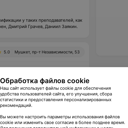
:
ификации у таких преподавателей, как
рен, Дмитрий Грачев, Даниил Заякин.
5.0
Мушкет, пр-т Независимости, 53
вержден
Обработка файлов cookie
й барбер!  Умеет стричь ножницами, 
Наш сайт использует файлы cookie для обеспечения
 может, делает правильный переход 
удобства пользователей сайта, его улучшения, сбора
 доволен, ...
статистики и предоставления персонализированных
Независимости, 53
рекомендаций.
Вы можете настроить параметры использования файлов
cookie или изменить свое согласие в более позднее время.