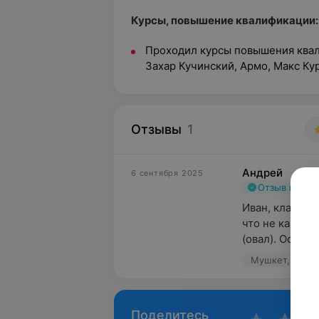
Курсы, повышение квалификации
Проходил курсы повышения квал
Захар Кучинский, Армо, Макс Ку
Отзывы
1
Андрей
6 сентября 2025
Отзыв подт
Иван, классны
что не каждый
(овал). Остался
Мушкет, пр-т 
Поделитесь