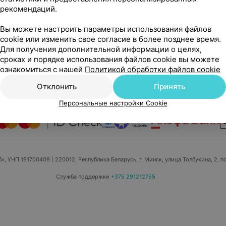
рекомендаций.
Вы можете настроить параметры использования файлов
cookie или изменить свое согласие в более позднее время.
Для получения дополнительной информации о целях,
сроках и порядке использования файлов cookie вы можете
ознакомиться с нашей
Политикой обработки файлов cookie
едицинский маркетинг
Отклонить
Публичный договор
Принять
Пользовательское 
Написать в поддержку
Персональные настройки cookie
Обра
Персональные настройки Cookie
б», УНП 191700409
| 220012, Республика Беларусь, г. Минск, улица Толбухина, 2, п
Служба поддержки
+375 291212755