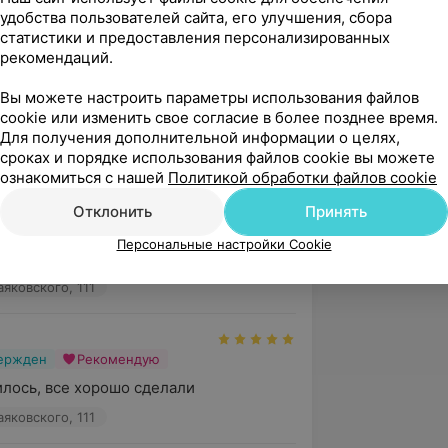
удобства пользователей сайта, его улучшения, сбора
вержден
Рекомендую
статистики и предоставления персонализированных
рекомендаций.
 Вам благодарность за прекрасную и 
 работу по обработке ногтей

Вы можете настроить параметры использования файлов
нь довольна и бла...
cookie или изменить свое согласие в более позднее время.
аяковского, 111
Для получения дополнительной информации о целях,
сроках и порядке использования файлов cookie вы можете
ознакомиться с нашей
Политикой обработки файлов cookie
вержден
Отклонить
Принять
иональный мастер, советую и ручаюсь 
Персональные настройки Cookie
 не ошибетесь всё на высшем уровне
аяковского, 111
вержден
Рекомендую
лось, все хорошо сделали
аяковского, 111