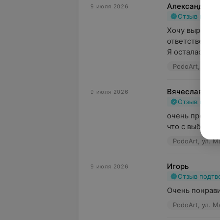
Александра
9 июля 2026
Отзыв подт
Хочу выразить
ответственную
Я осталась оче
PodoArt, ул. М
Вячеслав
9 июля 2026
Отзыв подт
очень професс
что с выбором
PodoArt, ул. М
Игорь
9 июля 2026
Отзыв подт
Очень понрави
PodoArt, ул. М