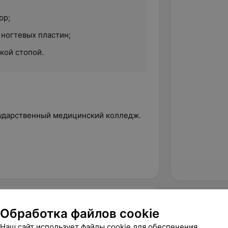
юр;
, ногтевых пластин;
кой стопой.
сударственный медицинский колледж.
:
5.0
PodoArt, ул. Маяковского, 111
Обработка файлов cookie
Наш сайт использует файлы cookie для обеспечения