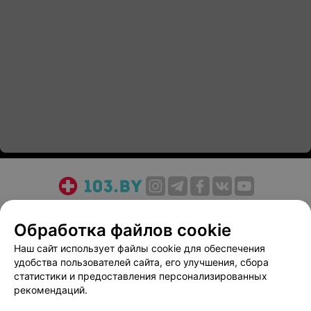
О проекте
Новости проекта
Размещение рекламы
Обработка файлов cookie
Медицинский маркетинг
Публичный договор
Пользовательское соглашение
Способы оплаты
Наш сайт использует файлы cookie для обеспечения
удобства пользователей сайта, его улучшения, сбора
Вакансии
Партнеры
статистики и предоставления персонализированных
Написать руководителю 103.by
рекомендаций.
Написать в поддержку