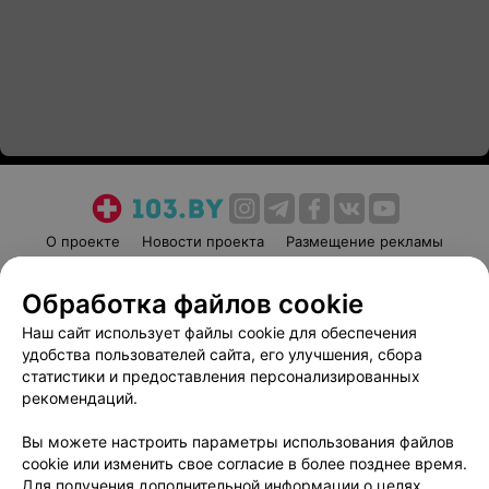
О проекте
Новости проекта
Размещение рекламы
Медицинский маркетинг
Публичный договор
Обработка файлов cookie
Пользовательское соглашение
Способы оплаты
Наш сайт использует файлы cookie для обеспечения
Вакансии
Партнеры
удобства пользователей сайта, его улучшения, сбора
Написать руководителю 103.by
статистики и предоставления персонализированных
Написать в поддержку
рекомендаций.
Персональные настройки cookie
Вы можете настроить параметры использования файлов
Обработка персональных данных
cookie или изменить свое согласие в более позднее время.
Для получения дополнительной информации о целях,