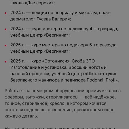
школа «Две сороки»;
2024 г. — лекция по псориазу и микозам, врач-
дерматолог Гусева Валерия;
2024 г. — курс мастера по педикюру 4-го разряда,
учебный центр «Вергинна»;
2025 г. — курс мастера по педикюру 5-го разряда,
учебный центр «Вергинна»;
2025 г. — курс «Ортониксия. Скоба ЗТО.
Изготовление и установка. Вросший ноготь и
раневой процесс», учебный центр «Школа-студия
безопасного маникюра и педикюра Podonail Profi».
Работает на немецком оборудовании премиум-класса:
фрезеры, вытяжки, стерилизаторы — всё надёжное,
точное, стерильное; кресло, в котором хочется
остаться подольше; освещение, при котором видно
каждую деталь.
Но главное — это руки, внимание и сердце мастера.