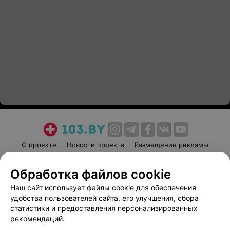
О проекте
Новости проекта
Размещение рекламы
Медицинский маркетинг
Публичный договор
Обработка файлов cookie
Пользовательское соглашение
Способы оплаты
Наш сайт использует файлы cookie для обеспечения
Вакансии
Партнеры
удобства пользователей сайта, его улучшения, сбора
Написать руководителю 103.by
статистики и предоставления персонализированных
Написать в поддержку
рекомендаций.