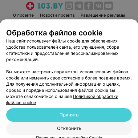
О проекте
Новости проекта
Размещение рекламы
Медицинский маркетинг
Публичный договор
Обработка файлов cookie
Пользовательское соглашение
Способы оплаты
Наш сайт использует файлы cookie для обеспечения
Вакансии
Партнеры
удобства пользователей сайта, его улучшения, сбора
Написать руководителю 103.by
статистики и предоставления персонализированных
Написать в поддержку
рекомендаций.
Персональные настройки cookie
Вы можете настроить параметры использования файлов
Обработка персональных данных
cookie или изменить свое согласие в более позднее время.
Для получения дополнительной информации о целях,
сроках и порядке использования файлов cookie вы
можете ознакомиться с нашей
Политикой обработки
файлов cookie
Принять
© 2026 ООО «Артокс Лаб», УНП 191700409
| 220012, Республика Беларусь,
г. Минск, улица Толбухина, 2, пом. 16 | help@103.by
Отклонить
Служба поддержки
+375 291212755
Персональные настройки Cookie