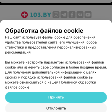
О проекте
Новости проекта
Размещение рекламы
Обработка файлов cookie
Медицинский маркетинг
Публичный договор
Пользовательское соглашение
Способы оплаты
Наш сайт использует файлы cookie для обеспечения
удобства пользователей сайта, его улучшения, сбора
Вакансии
Партнеры
статистики и предоставления персонализированных
Написать руководителю 103.by
рекомендаций.
Написать в поддержку
Вы можете настроить параметры использования файлов
Персональные настройки cookie
cookie или изменить свое согласие в более позднее время.
Обработка персональных данных
Для получения дополнительной информации о целях,
сроках и порядке использования файлов cookie вы
можете ознакомиться с нашей
Политикой обработки
файлов cookie
Принять
© 2026 ООО «Артокс Лаб», УНП 191700409
| 220012, Республика Беларусь,
Отклонить
г. Минск, улица Толбухина, 2, пом. 16 | help@103.by