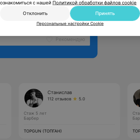
ознакомиться с нашей
Политикой обработки файлов cookie
Отклонить
Принять
Персональные настройки Cookie
Рекомендую
Станислав
112 отзывов
5.0
Стаж 5 лет
Ста
Барбер
Бар
TOPGUN (ТОПГАН)
TO