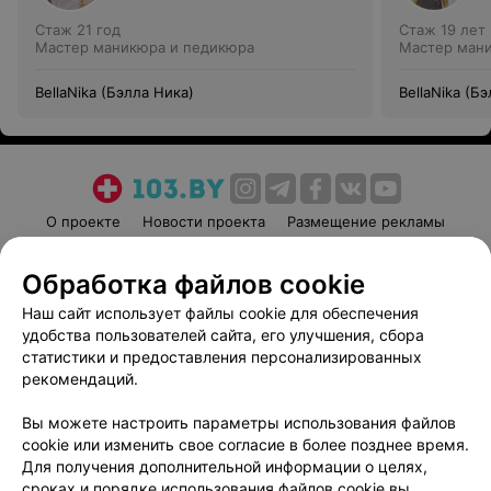
Стаж 21 год
Стаж 19 лет
Мастер маникюра и педикюра
Мастер ман
BellaNika (Бэлла Ника)
BellaNika (Б
О проекте
Новости проекта
Размещение рекламы
Медицинский маркетинг
Публичный договор
Обработка файлов cookie
Пользовательское соглашение
Способы оплаты
Наш сайт использует файлы cookie для обеспечения
Вакансии
Партнеры
удобства пользователей сайта, его улучшения, сбора
Написать руководителю 103.by
статистики и предоставления персонализированных
Написать в поддержку
рекомендаций.
Персональные настройки cookie
Вы можете настроить параметры использования файлов
Обработка персональных данных
cookie или изменить свое согласие в более позднее время.
Для получения дополнительной информации о целях,
сроках и порядке использования файлов cookie вы