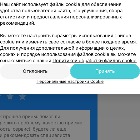
ерилась ей и результат получился 
Наш сайт использует файлы cookie для обеспечения
олучаю кучу ко...
удобства пользователей сайта, его улучшения, сбора
статистики и предоставления персонализированных
Тимирязева, 28
Источник Yclients
рекомендаций.
Вы можете настроить параметры использования файлов
cookie или изменить свое согласие в более позднее время.
ер своего дела, рекомендую.
Для получения дополнительной информации о целях,
Тимирязева, 28
Источник Yclients
сроках и порядке использования файлов cookie вы можете
ознакомиться с нашей
Политикой обработки файлов cookie
зать ещё
Отклонить
Принять
Персональные настройки Cookie