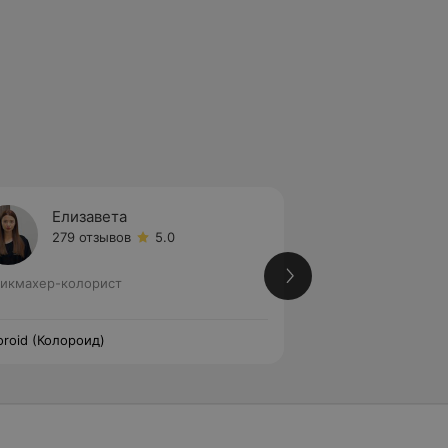
Елизавета
Серге
279 отзывов
5.0
245 от
икмахер-колорист
Парикмахер-колор
oroid (Колороид)
Coloroid (Колороид