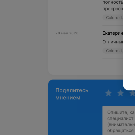
полностью дов
прекрасным! П
Coloroid, ул. 
Екатерина **
20 мая 2026
Отличный маст
Coloroid, ул. 
Пока
Поделитесь
мнением