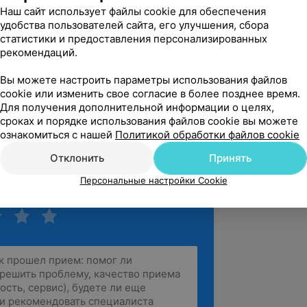
Наш сайт использует файлы cookie для обеспечения
Тимирязева, 28
Источник Yclients
удобства пользователей сайта, его улучшения, сбора
статистики и предоставления персонализированных
рекомендаций.
настроение после посещения салона.

Вы можете настроить параметры использования файлов
мастеру Алине.

cookie или изменить свое согласие в более позднее время.
фессионализм, аккуратность, д...
Для получения дополнительной информации о целях,
Тимирязева, 28
сроках и порядке использования файлов cookie вы можете
Источник Yclients
ознакомиться с нашей
Политикой обработки файлов cookie
зать ещё
Отклонить
Принять
Персональные настройки Cookie