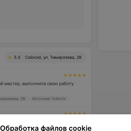
5.0
Coloroid, ул. Тимирязева, 28
й мастер, выполнила свою работу 
Тимирязева, 28
Источник Yclients
тро все сделали! Большое спасибо 
Обработка файлов cookie