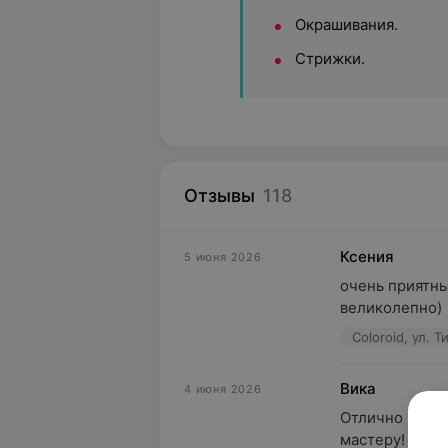
Окрашивания.
Стрижки.
Отзывы
118
Ксения
5 июня 2026
очень приятны
великолепно)
Coloroid, ул. 
Вика
4 июня 2026
Отлично и быс
мастеру!