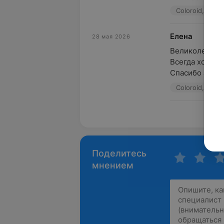
Coloroid, ул. 
Елена
28 мая 2026
Великолепное 
Всегда хожу к 
Спасибо за про
Coloroid, ул. 
Пока
Поделитесь
мнением