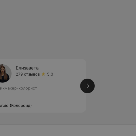
Елизавета
Серге
279 отзывов
5.0
245 от
икмахер-колорист
Парикмахер-колор
oroid (Колороид)
Coloroid (Колороид