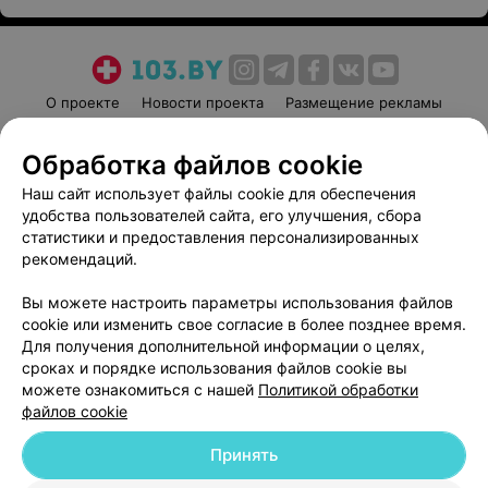
О проекте
Новости проекта
Размещение рекламы
Медицинский маркетинг
Публичный договор
Обработка файлов cookie
Пользовательское соглашение
Способы оплаты
Наш сайт использует файлы cookie для обеспечения
Вакансии
Партнеры
удобства пользователей сайта, его улучшения, сбора
Написать руководителю 103.by
статистики и предоставления персонализированных
Написать в поддержку
рекомендаций.
Персональные настройки cookie
Вы можете настроить параметры использования файлов
Обработка персональных данных
cookie или изменить свое согласие в более позднее время.
Для получения дополнительной информации о целях,
сроках и порядке использования файлов cookie вы
можете ознакомиться с нашей
Политикой обработки
файлов cookie
Принять
© 2026 ООО «Артокс Лаб», УНП 191700409
| 220012, Республика Беларусь,