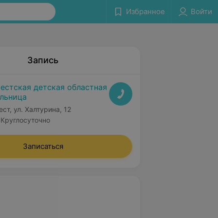
Избранное
Войти
Запись
естская детская областная
льница
ест, ул. Халтурина, 12
Круглосуточно
Записаться