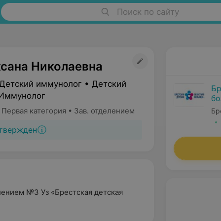
Поиск по сайту
сана Николаевна
 Детский иммунолог • Детский
Бр
 Иммунолог
бо
 Первая категория • Зав. отделением
Бр
твержден
елением №3
Уз «Брестская детская