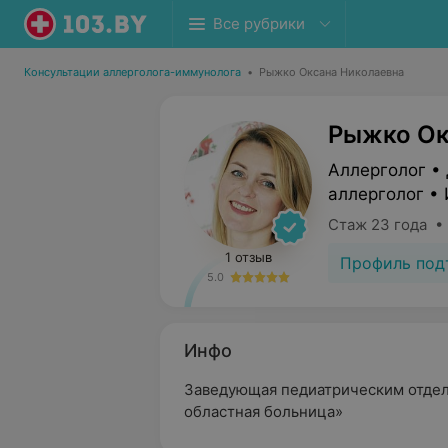
Все рубрики
Консультации аллерголога-иммунолога
•
Рыжко Оксана Николаевна
Рыжко Ок
Аллерголог •
аллерголог •
Стаж 23 года •
1 отзыв
Профиль под
5.0
Инфо
Заведующая педиатрическим отд
областная больница»