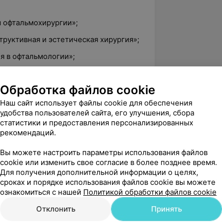
ы офтальмохирургии»;
труктивная и эстетическая хирургия»;
я в офтальмологии»;
 органа зрения»;
Обработка файлов cookie
диагностики и лечения косоглазия»;
Наш сайт использует файлы cookie для обеспечения
и лечения глаукомы»;
удобства пользователей сайта, его улучшения, сбора
статистики и предоставления персонализированных
ия глаза».
рекомендаций.
Вы можете настроить параметры использования файлов
cookie или изменить свое согласие в более позднее время.
5.0
ЛОДЭ, ул. Советская, 126
Для получения дополнительной информации о целях,
сроках и порядке использования файлов cookie вы можете
ознакомиться с нашей
Политикой обработки файлов cookie
Отклонить
Принять
вержден
Рекомендую