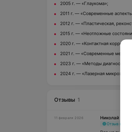
2005 г. — «Глаукома»;
2011 г. — «Современные аспект
2012 г. — «Пластическая, реконс
2015 г. — «Неотложные состояни
2020 г. — «Контактная коррекция
2021 г. — «Современные методы 
2023 г. — «Методы диагностики 
2024 г. — «Лазерная микрохирург
Отзывы
1
Николай
11 февраля 2026
Отзыв подт