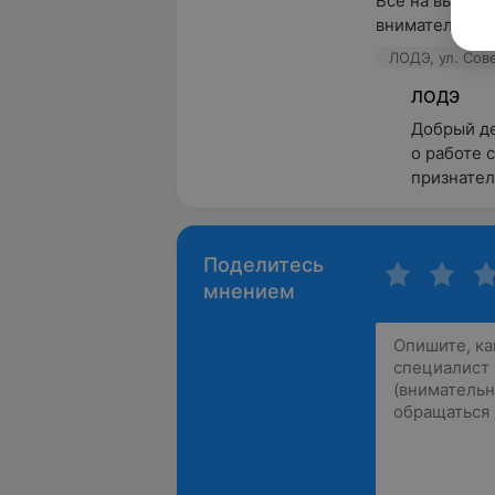
Все на высшем
внимательная 
ЛОДЭ, ул. Сове
ЛОДЭ
Добрый де
о работе 
признател
Поделитесь
мнением