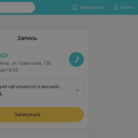
Избранное
Войти
Запись
ОДЭ
мель, ул. Советская, 126
до 18:00
ция офтальмолога высшей
б.
ционной категории
Записаться