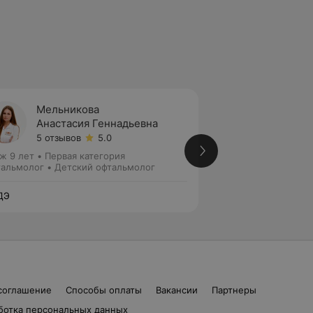
Мельникова
Буршт
Анастасия Геннадьевна
Васил
5 отзывов
5.0
2 отзы
ж 9 лет
•
Первая категория
Стаж 5 лет
•
Втора
альмолог • Детский офтальмолог
Детский офтальмо
ДЭ
ЛОДЭ
соглашение
Способы оплаты
Вакансии
Партнеры
ботка персональных данных