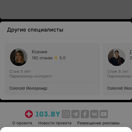
Другие специалисты
Ксения
182 отзыва
5.0
2
Стаж 6 лет
Стаж 6 лет
Парикмахер-колорист
Парикмахер
Coloroid (Колороид)
Coloroid (Ко
О проекте
Новости проекта
Размещение рекламы
Медицинский маркетинг
Публичный договор