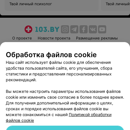
Твой личный психолог
Твой личный
О проекте
Новости проекта
Размещение рекламы
Медицинский маркетинг
Публичный договор
Обработка файлов cookie
Пользовательское соглашение
Способы оплаты
Наш сайт использует файлы cookie для обеспечения
Вакансии
Партнеры
удобства пользователей сайта, его улучшения, сбора
Написать руководителю 103.by
статистики и предоставления персонализированных
Написать в поддержку
рекомендаций.
Персональные настройки cookie
Вы можете настроить параметры использования файлов
Обработка персональных данных
cookie или изменить свое согласие в более позднее время.
Для получения дополнительной информации о целях,
сроках и порядке использования файлов cookie вы
можете ознакомиться с нашей
Политикой обработки
файлов cookie