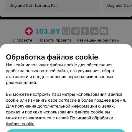
Dog and Cat (Дог энд Кэт)
Dog and Cat 
О проекте
Новости проекта
Размещение рекламы
Медицинский маркетинг
Публичный договор
Обработка файлов cookie
Пользовательское соглашение
Способы оплаты
Наш сайт использует файлы cookie для обеспечения
Вакансии
Партнеры
удобства пользователей сайта, его улучшения, сбора
Написать руководителю 103.by
статистики и предоставления персонализированных
Написать в поддержку
рекомендаций.
Персональные настройки cookie
Вы можете настроить параметры использования файлов
Обработка персональных данных
cookie или изменить свое согласие в более позднее время.
Для получения дополнительной информации о целях,
сроках и порядке использования файлов cookie вы
можете ознакомиться с нашей
Политикой обработки
файлов cookie